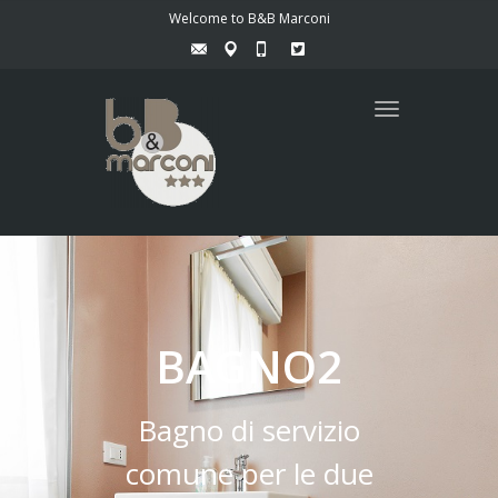
Welcome to B&B Marconi
Toggle
navigation
BAGNO2
Bagno di servizio
comune per le due