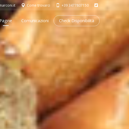
arconi.it
Come trovarci
+39 3477807150
Pagine
Comunicazioni
Check Disponibilità