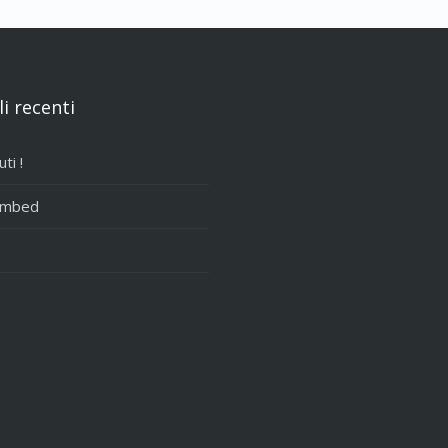
li recenti
ti !
Embed