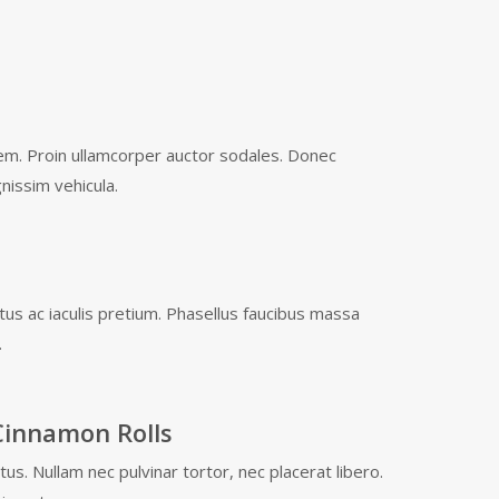
t
em. Proin ullamcorper auctor sodales. Donec
gnissim vehicula.
s ac iaculis pretium. Phasellus faucibus massa
.
Cinnamon Rolls
s. Nullam nec pulvinar tortor, nec placerat libero.