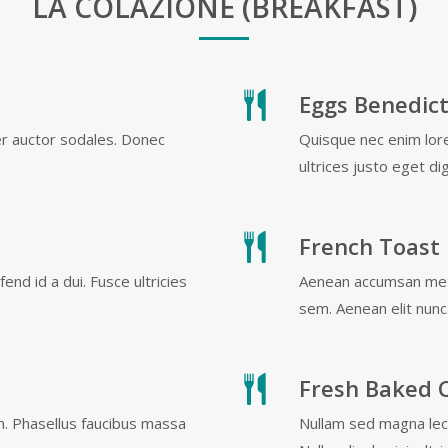
LA COLAZIONE (BREAKFAST)
Eggs Benedic
er auctor sodales. Donec
Quisque nec enim lor
ultrices justo eget di
French Toast
end id a dui. Fusce ultricies
Aenean accumsan metu
sem. Aenean elit nunc
Fresh Baked 
m. Phasellus faucibus massa
Nullam sed magna lectu