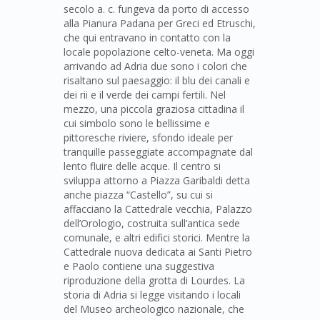
secolo a. c. fungeva da porto di accesso
alla Pianura Padana per Greci ed Etruschi,
che qui entravano in contatto con la
locale popolazione celto-veneta. Ma oggi
arrivando ad Adria due sono i colori che
risaltano sul paesaggio: il blu dei canali e
dei rii e il verde dei campi fertili. Nel
mezzo, una piccola graziosa cittadina il
cui simbolo sono le bellissime e
pittoresche riviere, sfondo ideale per
tranquille passeggiate accompagnate dal
lento fluire delle acque. Il centro si
sviluppa attorno a Piazza Garibaldi detta
anche piazza “Castello”, su cui si
affacciano la Cattedrale vecchia, Palazzo
dell’Orologio, costruita sull’antica sede
comunale, e altri edifici storici. Mentre la
Cattedrale nuova dedicata ai Santi Pietro
e Paolo contiene una suggestiva
riproduzione della grotta di Lourdes. La
storia di Adria si legge visitando i locali
del Museo archeologico nazionale, che