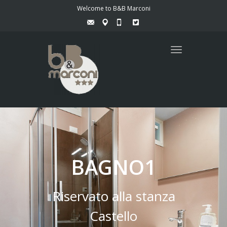
Welcome to B&B Marconi
Toggle
navigation
BAGNO1
Riservato alla stanza
Castello