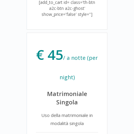
[add_to_cart id= class='th-btn
a2c-btn a2c-ghost'
show_price='false' style='']
€ 45
/ a notte (per
night)
Matrimoniale
Singola
Uso della matrimoniale in
modalità singola