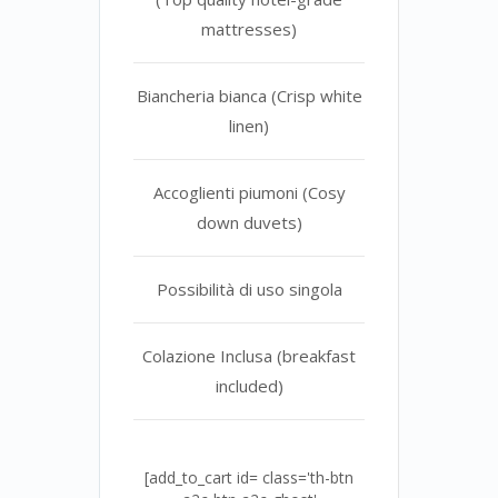
mattresses)
Biancheria bianca (Crisp white
linen)
Accoglienti piumoni (Cosy
down duvets)
Possibilità di uso singola
Colazione Inclusa (breakfast
included)
[add_to_cart id= class='th-btn