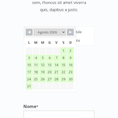
sem, rhoncus sit amet viverra
quis, dapibus a justo.
Disponibile
Prenotata
L
M
M
G
V
S
D
1
2
3
4
5
6
7
8
9
10
11
12
13
14
15
16
17
18
19
20
21
22
23
24
25
26
27
28
29
30
31
Nome
*