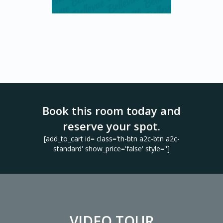
Book this room today and
reserve your spot.
[add_to_cart id= class='th-btn a2c-btn a2c-
standard' show_price='false' style='']
VIDEO TOUR