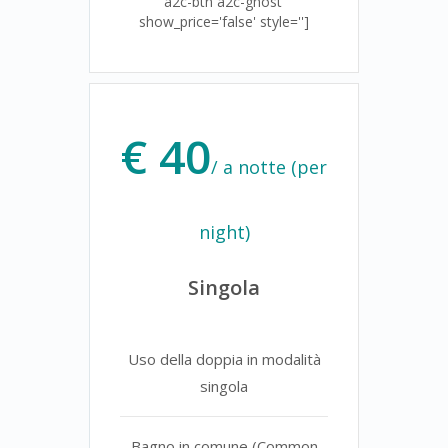
a2c-btn a2c-ghost'
show_price='false' style='']
€ 40
/ a notte (per
night)
Singola
Uso della doppia in modalità
singola
Bagno in comune (Common