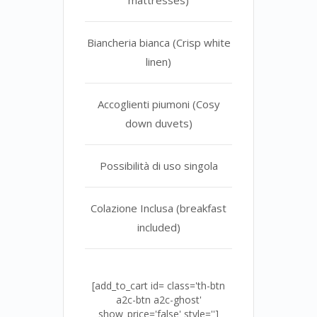
mattresses)
Biancheria bianca (Crisp white
linen)
Accoglienti piumoni (Cosy
down duvets)
Possibilità di uso singola
Colazione Inclusa (breakfast
included)
[add_to_cart id= class='th-btn
a2c-btn a2c-ghost'
show_price='false' style='']