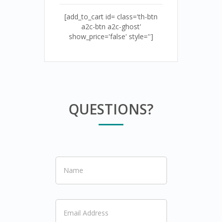
[add_to_cart id= class='th-btn
a2c-btn a2c-ghost'
show_price='false' style='']
QUESTIONS?