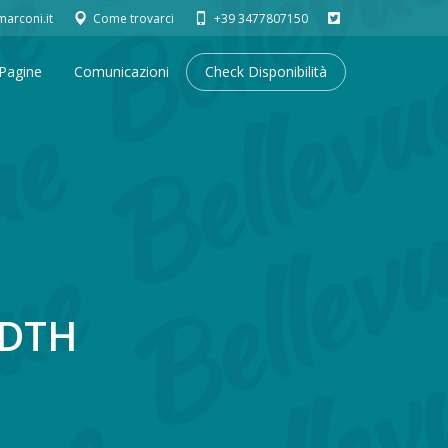
arconi.it
Come trovarci
+39 3477807150
Pagine
Comunicazioni
Check Disponibilità
IDTH