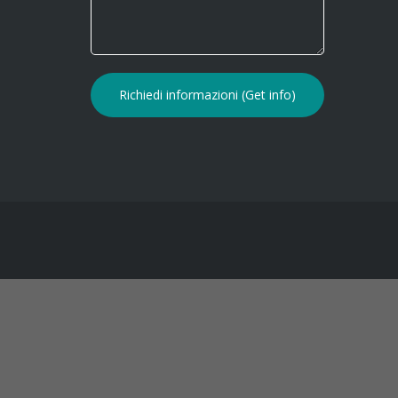
il B&B
Artico
Via Chiaratti, 10 - 45011 ADRIA (RO) -
Benvenu
IT
Video 
Dimora moderna ed elegante -
Climatizzazione - Wi-Fi - Parcheggio -
Adria
Tv in tutte le stanze - Angolo cottura
- Per famiglie - Per affari - Per
vacanza