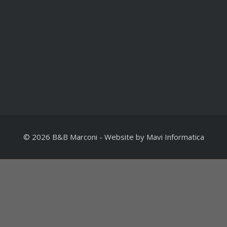
li recenti
ti !
Embed