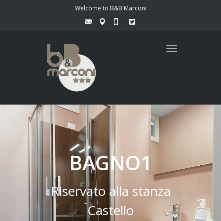
Welcome to B&B Marconi
Toggle
navigation
BAGNO1
Riservato alla stanza
Castello