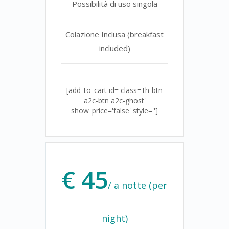
Possibilità di uso singola
Colazione Inclusa (breakfast
included)
[add_to_cart id= class='th-btn
a2c-btn a2c-ghost'
show_price='false' style='']
€ 45
/ a notte (per
night)