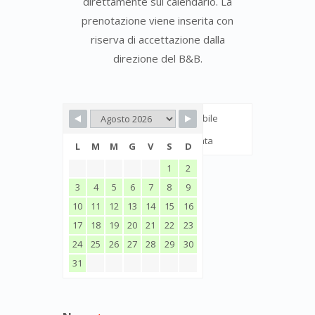
direttamente sul calendario. La
prenotazione viene inserita con
riserva di accettazione dalla
direzione del B&B.
Disponibile
Prenotata
L
M
M
G
V
S
D
1
2
3
4
5
6
7
8
9
10
11
12
13
14
15
16
17
18
19
20
21
22
23
24
25
26
27
28
29
30
31