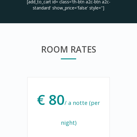
[add_to_cart id= class='th-btn a2c-btn a2c-
standard' show_price='false' style='']
ROOM RATES
€ 80
/ a notte (per
night)