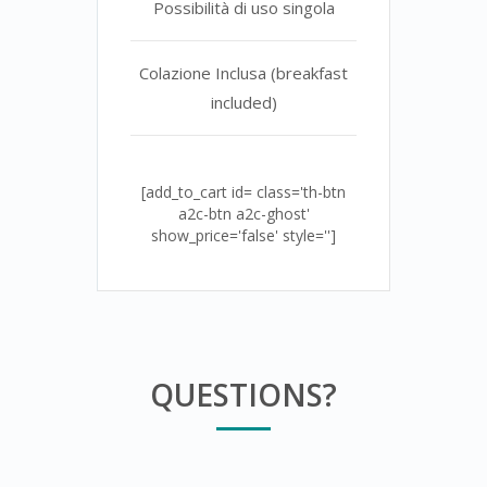
Possibilità di uso singola
Colazione Inclusa (breakfast
included)
[add_to_cart id= class='th-btn
a2c-btn a2c-ghost'
show_price='false' style='']
QUESTIONS?