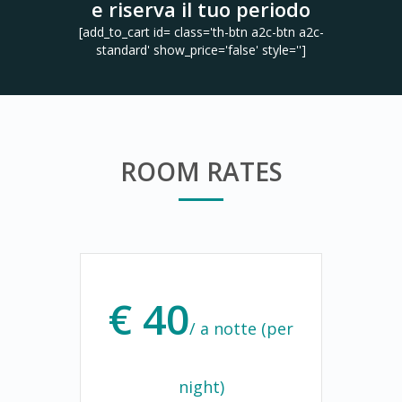
e riserva il tuo periodo
[add_to_cart id= class='th-btn a2c-btn a2c-
standard' show_price='false' style='']
ROOM RATES
€ 40
/ a notte (per
night)