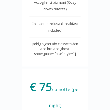
Accoglienti piumoni (Cosy
down duvets)
Colazione Inclusa (breakfast
included)
[add_to_cart id= class='th-btn
a2c-btn a2c-ghost'
show_price='false' style='']
€ 75
/ a notte (per
night)