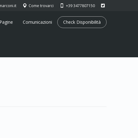
arconi.it
Come trovarci
+39 3477807150
Pagine
Comunicazioni
Check Disponibilità