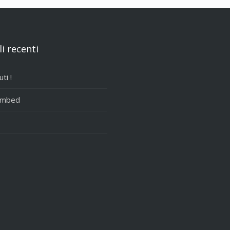
li recenti
ti !
Embed